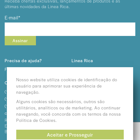
Receba ofertas exclusivas, lançamentos
de produtos e as
últimas novidades da Linea Rica.
E-mail*
Assinar
Precisa de ajuda?
Linea Rica
Fale conosco
Sobre Nós
Trabalhe Conosco
Nosso website utiliza cookies de identificação do
Contato
usuário para aprimorar sua experiência de
(11) 2292-3232
navegação.
(11) 2362-3611
Alguns cookies são necessários, outros são
(11) 2682-1057
utilitários, analíticos ou de marketing. Ao continuar
contato@linearica.com.br
navegando, você concorda com os termos da nossa
Política de Cookies.
Rua Otilia, 882 / 894
Vila
Esperança - São Paulo - SP /
Brasil
Aceitar e Prosseguir