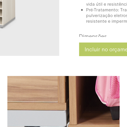
vida útil e resistên
Pré-Tratamento: Tr
pulverização eletros
resistente e imperm
Dimensões
90 (L) x 140 (A) x 
Incluir no orçam