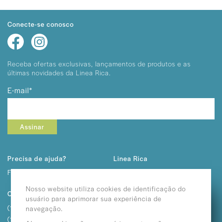
Conecte-se conosco
Receba ofertas exclusivas, lançamentos
de produtos e as
últimas novidades da Linea Rica.
E-mail*
Assinar
Precisa de ajuda?
Linea Rica
Fale conosco
Sobre Nós
Trabalhe Conosco
Nosso website utiliza cookies de identificação do
Contato
usuário para aprimorar sua experiência de
(11) 2292-3232
navegação.
(11) 2362-3611