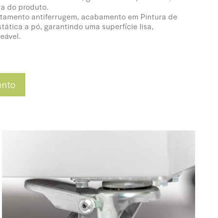
cia do produto.
atamento antiferrugem, acabamento em Pintura de
tática a pó, garantindo uma superfície lisa,
eável.
5 (P) cm - 2 prateleiras
ento