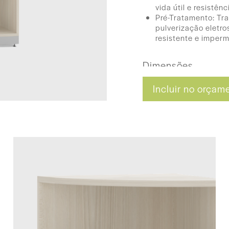
vida útil e resistên
Pré-Tratamento: Tr
pulverização eletros
resistente e imperm
Dimensões
45 (L) x 100 (A) x 4
Incluir no orçam