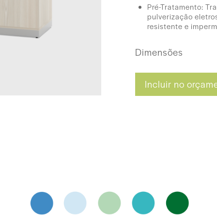
Pré-Tratamento: Tr
pulverização eletros
resistente e imperm
Dimensões
120 (L) x 100 (A) x
Incluir no orçam