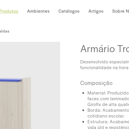
Produtos
Ambientes
Catálogos
Artigos
Sobre 
aldas
Armário Tr
Desenvolvido especial
funcionalidade na hora
Composição
Material: Produzid
faces com laminado
Girofix de alta qual
Borda: Acabamento 
cotidiano escolar.
Estrutura: Acabame
vida útil e resistên