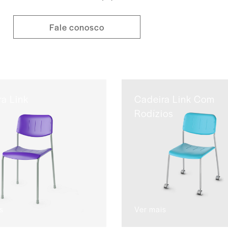
Fale conosco
a Link
Cadeira Link Com
Rodízios
s
Ver mais