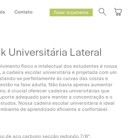
Nós
Contato
Fazer orçamento
k Universitária Lateral
imento físico e intelectual dos estudantes é nossa
, a cadeira escolar universitária é projetada com um
stando-se perfeitamente às curvas das costas e
 estão na fase adulta. Não basta apenas aumentar
s; é crucial oferecer cadeiras universitárias que
uporte adequado para manter a concentração e o
studos. Nossa cadeira escolar universitária é ideal
mbiente de aprendizado eficiente e confortável.
ubo de aço carbono secção redondo 7/8”.