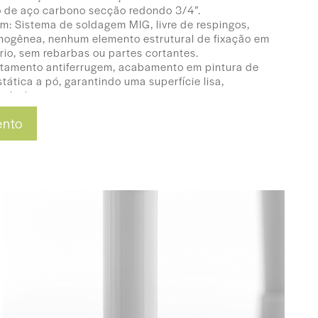
bo de aço carbono secção redondo 3/4”.
m: Sistema de soldagem MIG, livre de respingos,
homogênea, nenhum elemento estrutural de fixação em
io, sem rebarbas ou partes cortantes.
atamento antiferrugem, acabamento em pintura de
tática a pó, garantindo uma superfície lisa,
eável.
s altas evitam que a estrutura entre em contato com
ento
 não danificam o piso e garantem maior vida útil ao
 Design anatômico e ergonômico, produzidos em
bilitam fácil higienização.
idos em MDF (18mm) de espessura, cantos
rial estável e resistente, com acabamento de
 de alta pressão brilhante.
com fita de bordo de PVC 2mm, resistente ao
41(L) x 43(A) x 46(P)
os) 41(L) x 46(A) x 46(P)