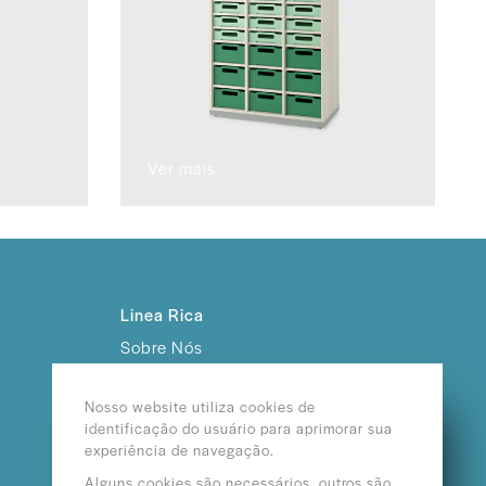
Ver mais
Linea Rica
Sobre Nós
Trabalhe Conosco
Nosso website utiliza cookies de
identificação do usuário para aprimorar sua
experiência de navegação.
Alguns cookies são necessários, outros são