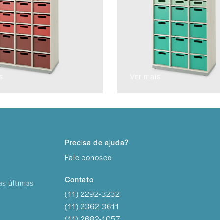
s
Ver mais
Precisa de ajuda?
Fale conosco
Contato
as últimas
(11) 2292-3232
(11) 2362-3611
(11) 2682-1057