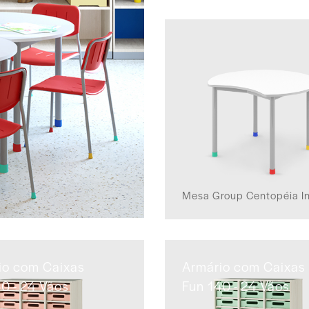
Mesa Group Centopéia In
io com Caixas
Armário com Caixas
0 - 24 Vãos
Fun 140 - 24 Vãos