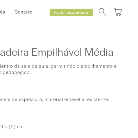
Nós
Contato
Fazer orçamento
adeira Empilhável Média
 dentro da sala de aula, permitindo o empilhamento e
o pedagógico.
mm de espessura, material estável e resistente.
39,5 (P) cm