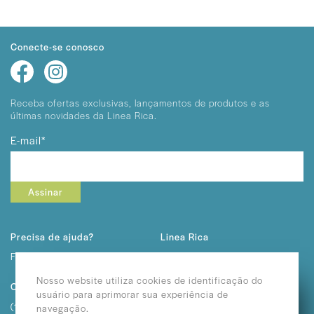
Conecte-se conosco
Receba ofertas exclusivas, lançamentos
de produtos e as
últimas novidades da Linea Rica.
E-mail*
Assinar
Precisa de ajuda?
Linea Rica
Fale conosco
Sobre Nós
Trabalhe Conosco
Nosso website utiliza cookies de identificação do
Contato
usuário para aprimorar sua experiência de
(11) 2292-3232
navegação.