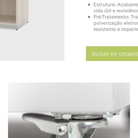
Estrutura: Acabame
vida útil e resistên
Pré-Tratamento: Tr
pulverização eletros
resistente e imperm
Dimensões
Incluir no orçam
90 (L) x 100 (A) x 