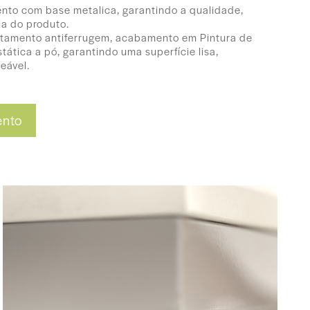
nto com base metalica, garantindo a qualidade,
cia do produto.
atamento antiferrugem, acabamento em Pintura de
tática a pó, garantindo uma superfície lisa,
eável.
ento
45 (P) cm