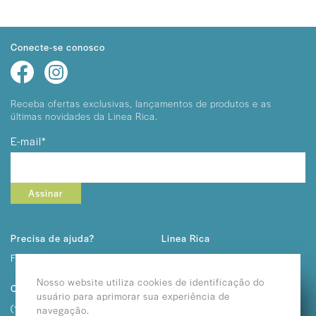
Conecte-se conosco
Receba ofertas exclusivas, lançamentos
de produtos e as
últimas novidades da Linea Rica.
E-mail*
Assinar
Precisa de ajuda?
Linea Rica
Fale conosco
Sobre Nós
Trabalhe Conosco
Nosso website utiliza cookies de identificação do
Contato
usuário para aprimorar sua experiência de
(11) 2292-3232
navegação.