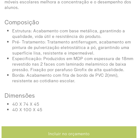
móveis escolares melhora a concentração e o desempenho dos
alunos.
Composição
Estrutura: Acabamento com base metálica, garantindo a
qualidade, vida útil e resistência do produto.
Pré- Tratamento: Tratamento antiferrugem, acabamento em
pintura de pulverização eletrostática a pó, garantindo uma
superfície lisa, resistente e impermeável.
Especificação: Produzidos em MDP com espessura de 18mm
revestido nas 2 faces com laminado melaminico de baixa
pressão. Fixação por parafuso Girofix de alta qualidade.
Borda: Acabamento com fita de bordo de PVC 2(mm),
resistente ao cotidiano escolar.
Dimensões
40 X 74 X 45
40 X 100 X 45
Incluir no orçamento