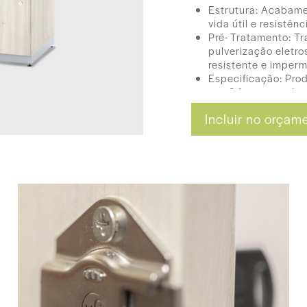
Estrutura: Acabame
vida útil e resistên
Pré- Tratamento: T
pulverização eletros
resistente e imperm
Especificação: Pr
nas 2 faces com la
parafuso Girofix de
Incluir no orçam
Borda: Acabamento 
cotidiano escolar.
Dimensões
80 x 100 x 45