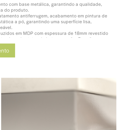
nto com base metálica, garantindo a qualidade,
cia do produto.
ratamento antiferrugem, acabamento em pintura de
tática a pó, garantindo uma superfície lisa,
eável.
oduzidos em MDP com espessura de 18mm revestido
minado melaminico de baixa pressão. Fixação por
 alta qualidade.
ento
com fita de bordo de PVC 2(mm), resistente ao