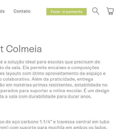
Nós
Contato
Fazer orçamento
t Colmeia
é a solução ideal para escolas que precisam de
ão da sala. Ela permite encaixes e composições
ntes layouts com ótimo aproveitamento de espaço e
ho colaborativo. Além da praticidade, entrega
ão em matérias-primas resistentes, estabilidade no
arados para suportar a rotina escolar. É um design
a a sala com durabilidade para durar anos.
bo de aço carbono 1.1/4” e travessa central em tubo
m) com suporte para mochila em ambos os lados.