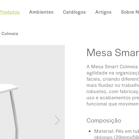
Produtos
Ambientes
Catálogos
Artigos
Sobre 
 Colmeia
Mesa Smar
A Mesa Smart Colmeia 
agilidade na organizaç
fáceis, criando difere
mais fluidez no trabal
robustez, com fabricaç
uso e acabamentos prep
funcional que moviment
Composição
Material: Pés em tu
oblongo (29mmx58m