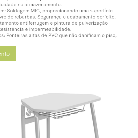
ticidade no armazenamento.
m: Soldagem MIG, proporcionando uma superfície
ivre de rebarbas. Segurança e acabamento perfeito.
atamento antiferrugem e pintura de pulverização
 Resistência e impermeabilidade.
os: Ponteiras altas de PVC que não danificam o piso,
ios para fácil movimentação. Proteção do piso e
ento
mm com cantos arredondados e acabamento
e. Estabilidade, segurança e fácil limpeza.
a de PVC de 2mm, resistente ao uso diário.
eção adicional.
70(L) x 59(A) x 45(P)
0(L) x 64(A) x 45(P)
0(L) x 71(A) x 45(P)
s) 70(L) x 76(A) x 45(P)