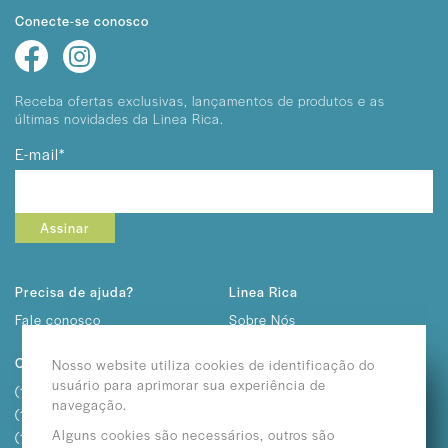
Conecte-se conosco
Receba ofertas exclusivas, lançamentos
de produtos e as
últimas novidades da Linea Rica.
E-mail*
Assinar
Precisa de ajuda?
Linea Rica
Fale conosco
Sobre Nós
Trabalhe Conosco
Contato
Nosso website utiliza cookies de identificação do
usuário para aprimorar sua experiência de
(11) 2292-3232
navegação.
(11) 2362-3611
Alguns cookies são necessários, outros são
(11) 2682-1057