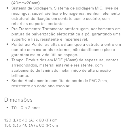
(40mmx20mm).
Sistema de Soldagem: Sistema de soldagem MIG, livre de
respingos, superfície lisa e homogênea, nenhum elemento
estrutural de fixação em contato com o usuário, sem
rebarbas ou partes cortantes.
Pré-Tratamento: Tratamento antiferrugem, acabamento em
pintura de pulverização eletrostática a pó, garantindo uma
superfície lisa, resistente e impermeável.
Ponteiras: Ponteiras altas evitam que a estrutura entre em
contato com materiais externos, não danificam o piso e
garantem maior vida útil ao espaço.
Tampo: Produzidos em MDF (18mm) de espessura, cantos
arredondados, material estável e resistente, com
acabamento de laminado melamínico de alta pressão
brilhante.
Borda: Acabamento com fita de bordo de PVC 2mm,
resistente ao cotidiano escolar.
Dimensões
T0 - 0 a 2 anos -
120 (L) x 40 (A) x 60 (P) cm
150 (L) x 40 (A) x 60 (P) cm