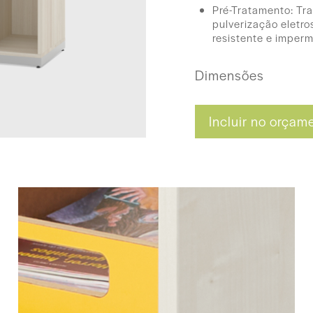
Pré-Tratamento: Tr
pulverização eletros
resistente e imperm
Dimensões
90 (L) x 100 (A) x 
Incluir no orçam