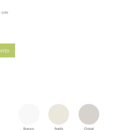
) cm
ento