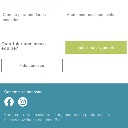
Gancho para pendurar as
Acabamentos disponíveis
mochilas
Quer falar com nossa
Incluir no orçamento
equipe?
Fale conosco
Conecte-se conosco
Receba ofertas exclusivas, lançamentos
de produtos e as
últimas novidades da Linea Rica.