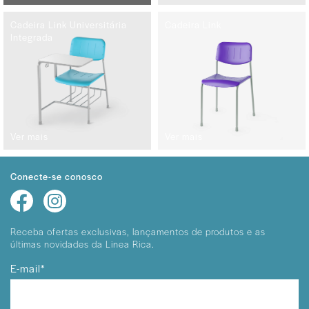
Cadeira Link Universitária
Cadeira Link
Integrada
Ver mais
Ver mais
Conecte-se conosco
Receba ofertas exclusivas, lançamentos
de produtos e as
últimas novidades da Linea Rica.
E-mail*