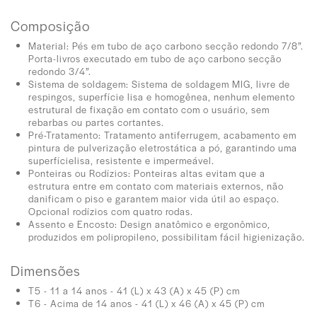
Composição
Material: Pés em tubo de aço carbono secção redondo 7/8”.
Porta-livros executado em tubo de aço carbono secção
redondo 3/4”.
Sistema de soldagem: Sistema de soldagem MIG, livre de
respingos, superfície lisa e homogênea, nenhum elemento
estrutural de fixação em contato com o usuário, sem
rebarbas ou partes cortantes.
Pré-Tratamento: Tratamento antiferrugem, acabamento em
pintura de pulverização eletrostática a pó, garantindo uma
superfícielisa, resistente e impermeável.
Ponteiras ou Rodízios: Ponteiras altas evitam que a
estrutura entre em contato com materiais externos, não
danificam o piso e garantem maior vida útil ao espaço.
Opcional rodízios com quatro rodas.
Assento e Encosto: Design anatômico e ergonômico,
produzidos em polipropileno, possibilitam fácil higienização.
Dimensões
T5 - 11 a 14 anos - 41 (L) x 43 (A) x 45 (P) cm
T6 - Acima de 14 anos - 41 (L) x 46 (A) x 45 (P) cm