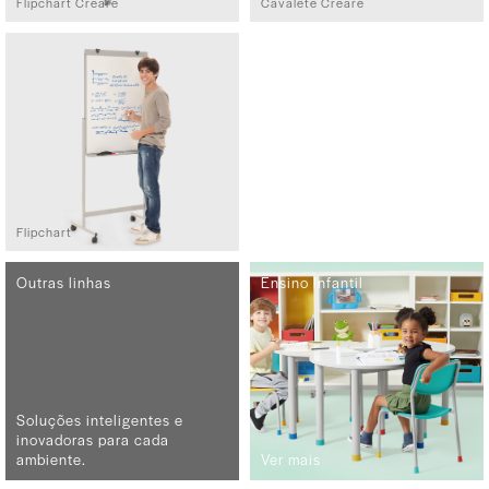
Flipchart Creare
Cavalete Creare
Flipchart
Outras linhas
Ensino Infantil
Soluções inteligentes e
inovadoras para cada
ambiente.
Ver mais