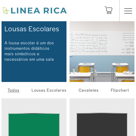
Lousas Escolares
A lousa escolar é um dos
instrumentos didáticos
mais simbólicos e
necessários em uma sala
de aula. Conheça a nossa
linha completa com
diversos modelos e
medidas disponíveis.
Todos
Lousas Escolares
Cavaletes
Flipchart