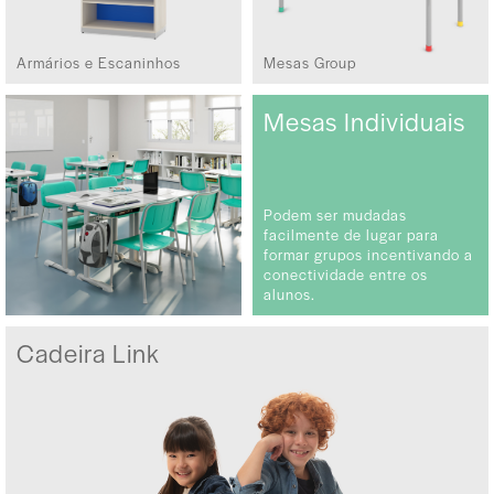
Armários e Escaninhos
Mesas Group
Mesas Individuais
Podem ser mudadas
facilmente de lugar para
formar grupos incentivando a
conectividade entre os
alunos.
Cadeira Link