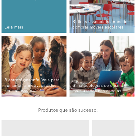
8 dicas essenciais antes de
Leia mais
comprar móveis escolares
8 estratégias infalíveis para
aumentar a motivação dos
6 metodologias de ensino
seus alunos
mais usadas nas escolas
Produtos que são sucesso: