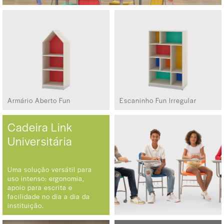
Armário Aberto Fun
Escaninho Fun Irregular
Cadeira Link
Universitária
Uma solução versátil para
uso intenso: ergonomia,
apoio para escrita e
facilidade no dia a dia da
instituição.