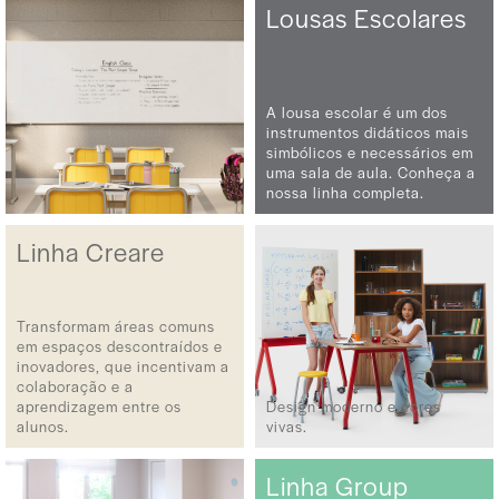
Lousas Escolares
A lousa escolar é um dos
instrumentos didáticos mais
simbólicos e necessários em
uma sala de aula. Conheça a
nossa linha completa.
Linha Creare
Transformam áreas comuns
em espaços descontraídos e
inovadores, que incentivam a
colaboração e a
aprendizagem entre os
Design moderno e cores
alunos.
vivas.
Linha Group