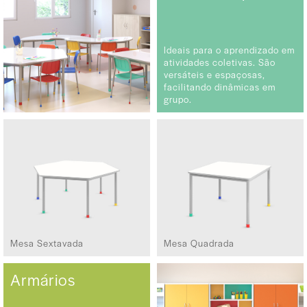
Ideais para o aprendizado em
atividades coletivas. São
versáteis e espaçosas,
facilitando dinâmicas em
grupo.
Mesa Sextavada
Mesa Quadrada
Armários