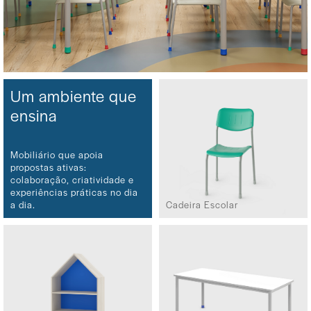
Um ambiente que
ensina
Mobiliário que apoia
propostas ativas:
colaboração, criatividade e
experiências práticas no dia
a dia.
Cadeira Escolar