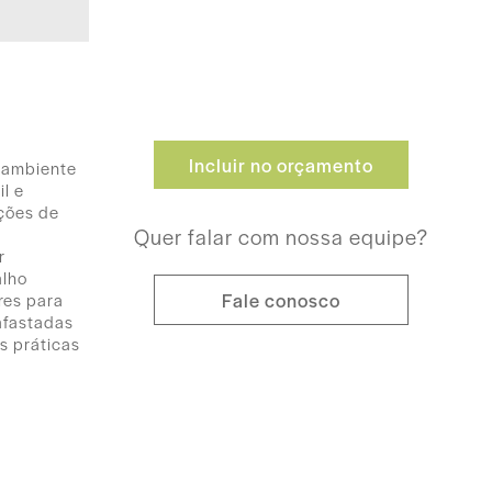
Incluir no orçamento
m ambiente
l e
ações de
Quer falar com nossa equipe?
r
alho
Fale conosco
res para
afastadas
s práticas