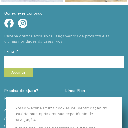
Conecte-se conosco
Receba ofertas exclusivas, lançamentos
de produtos e as
últimas novidades da Linea Rica.
E-mail*
Assinar
Precisa de ajuda?
Linea Rica
Fale conosco
Sobre Nós
Trabalhe Conosco
Nosso website utiliza cookies de identificação do
Contato
usuário para aprimorar sua experiência de
(11) 2292-3232
navegação.
(11) 2362-3611
Alguns cookies são necessários, outros são