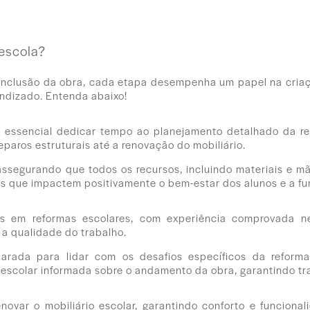
escola?
conclusão da obra, cada etapa desempenha um papel na cri
endizado. Entenda abaixo!
 é essencial dedicar tempo ao planejamento detalhado da r
eparos estruturais até a renovação do mobiliário.
assegurando que todos os recursos, incluindo materiais e mã
ções que impactem positivamente o bem-estar dos alunos e a f
dos em reformas escolares, com experiência comprovada ne
r a qualidade do trabalho.
arada para lidar com os desafios específicos da reforma
 escolar informada sobre o andamento da obra, garantindo t
enovar o mobiliário escolar, garantindo conforto e funcion