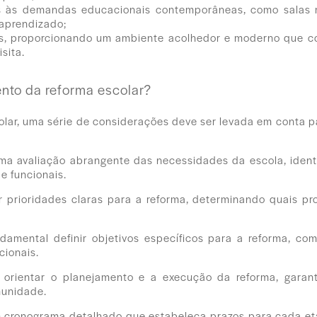
às demandas educacionais contemporâneas, como salas mul
 aprendizado;
es, proporcionando um ambiente acolhedor e moderno que co
sita.
nto da reforma escolar?
lar, uma série de considerações deve ser levada em conta pa
 uma avaliação abrangente das necessidades da escola, ident
e funcionais.
r prioridades claras para a reforma, determinando quais pr
damental definir objetivos específicos para a reforma, co
cionais.
a orientar o planejamento e a execução da reforma, garan
munidade.
m cronograma detalhado que estabeleça prazos para cada et