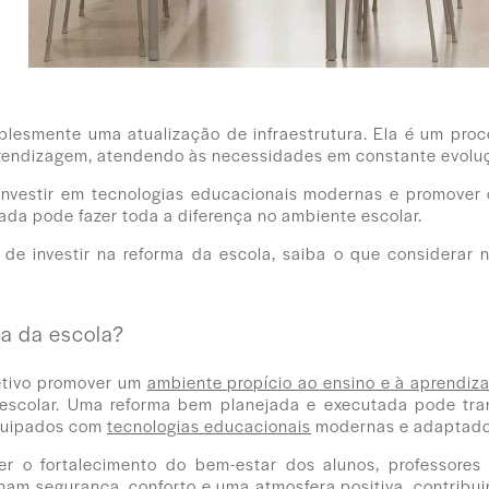
plesmente uma atualização de infraestrutura. Ela é um proc
prendizagem, atendendo às necessidades em constante evolu
 investir em tecnologias educacionais modernas e promover 
ada pode fazer toda a diferença no ambiente escolar.
 de investir na reforma da escola, saiba o que considerar 
ma da escola?
jetivo promover um
ambiente propício ao ensino e à aprendi
escolar. Uma reforma bem planejada e executada pode tran
equipados com
tecnologias educacionais
modernas e adaptados
r o fortalecimento do bem-estar dos alunos, professores 
am segurança, conforto e uma atmosfera positiva, contribu