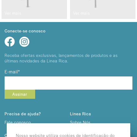
Ver mais
Ver mais
Conecte-se conosco
Receba ofertas exclusivas, lançamentos
de produtos e as
últimas novidades da Linea Rica.
E-mail*
Assinar
Precisa de ajuda?
Linea Rica
Fale conosco
Sobre Nós
Trabalhe Conosco
Contato
Nosso website utiliza cookies de identificação do